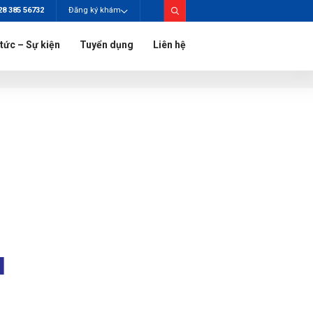
28 385 56732
Đăng ký khám
 tức – Sự kiện
Tuyển dụng
Liên hệ
I