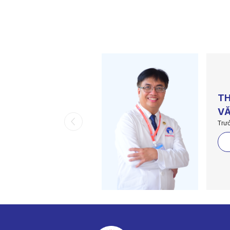
TH
VĂ
Trư