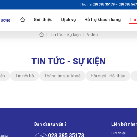
Hotline:
028 385 35178
–
028 385 56
Giới thiệu
Dịch vụ
Hỗ trợ khách hàng
Tin
Tin tức - Sự kiện
Video
TIN TỨC - SỰ KIỆN
iện
Tin nội bộ
Thông tin sức khoẻ
Hội nghị - Hội thảo
Bạn cần tư vấn ?
Liên kết nha
Giới thiệu
028 385 35178