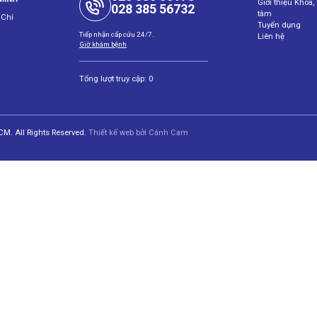
Giới thiệu Khoa
028 385 56732
tâm
 Chí
Tuyển dụng
Tiếp nhận cấp cứu 24/7.
Liên hệ
Giờ khám bệnh
Tổng lượt truy cập: 0
M. All Rights Reserved.
Thiết kế web
bởi
Cánh Cam