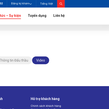
732
Đăng ký khám
Tiếng Việt
 tức – Sự kiện
Tuyển dụng
Liên hệ
Thông tin Đấu thầu
Video
nh
Hỗ trợ khách hàng
Chính sách khách hàng