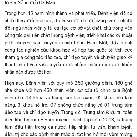
từ Đà Nẵng đến Cà Mau .
Trong hơn 45 năm hình thành và phát triển, Bệnh viện đã có
nhiều thay đổi tích cực, đó là sự đầu tư để nâng cao trình độ
đội ngũ nhân viên y tế; cải tạo cơ sở vật chất; chú trọng vào
công tác cải tiến chất lượng bệnh viện; triển khai các kỹ thuật
y tế chuyên sâu chuyên ngành Răng Hàm Mặt; đẩy mạnh
công tác nghiên cứu khoa học và hợp tác quốc tế; tích cực
tham gia công tác đào tạo, chỉ đạo tuyến và chuyển giao kỹ
thuật cho bệnh viện tuyến dưới nhằm chăm sóc sức khỏe
nhân dân được tốt hơn.
Hiện nay, Bệnh viện với quy mô 250 giường bệnh, 180 ghế
nha khoa với hơn 450 nhân viên, cơ cấu tổ chức của Bệnh
viện gồm 14 khoa và trung tâm lâm sàng, 02 khoa cận lâm
sàng, 3 khoa hỗ trợ, 07 phòng chức năng và 01 trung tâm
đào tạo và chỉ đạo tuyến. Trong đó, Trung tâm Điều trị toàn
diện khe hở môi – vòm miệng, thành lập năm 2018, là trung
tâm đầu tiên trong cả nước, tiếp nhận tư vấn, khám bệnh,
điều trị cho các bệnh nhân mắc di tật khe hở môi vòm miệng