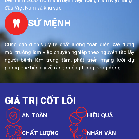
đầu Việt Nam và khu vực.
SỨ MỆNH
Cung cấp dịch vụ y tế chất lượng toàn diện, xây dựng
môi trường làm việc chuyên nghiệp theo nguyên tắc lấy
người bệnh làm trung tâm, phát triển mạng lưới dự
phòng các bệnh lý về răng miệng trong cộng đồng.
GIÁ TRỊ CỐT LÕI
AN TOÀN
HIỆU QUẢ
CHẤT LƯỢNG
NHÂN VĂN