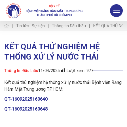
Tin tức - Sự kiện
Thông tin Đấu thầu
KẾT QUẢ THỬ NGH
KẾT QUẢ THỬ NGHIỆM HỆ
THỐNG XỬ LÝ NƯỚC THẢI
Lượt xem:
977
Thông tin Đấu thầu
11/04/2025
Kết quả thử nghiệm hệ thống xử lý nước thải Bệnh viện Răng
Hàm Mặt Trung ương TP.HCM:
QT-16092025160640
QT-16092025160648