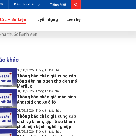
732
Đăng ký khám
Tiếng Việt
 tức – Sự kiện
Tuyển dụng
Liên hệ
Nhà thuốc Bệnh viện
tức khác
05/08/2026 | Thông tin Đấu thầu
Thông báo chào giá cung cấp
bóng đèn halogen cho đèn mổ
Merilux
04/08/2026 | Thông tin Đấu thầu
Thông báo chào giá màn hình
Android cho xe ô tô
04/08/2026 | Thông tin Đấu thầu
Thông báo chào giá cung cấp
dịch vụ khám, lập hồ sơ khám
phát hiện bệnh nghề nghiệp
04/08/2026 | Thông tin Đấu thầu