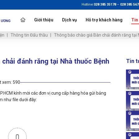
Hotline:
028 385 35178
–
028 385 56
Giới thiệu
Dịch vụ
Hỗ trợ khách hàng
Tin
iện
Thông tin Đấu thầu
Thông báo chào giá Bàn chải đánh răng tại 
 chải đánh răng tại Nhà thuốc Bệnh
Tin 
t xem:
590
.HCM kính mời các đơn vị cung cấp hàng hóa gửi bảng
m như file dưới đây:
0