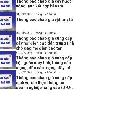
Thông báo chào giá cây nước
nóng lạnh kết hợp bàn trà
04/08/2026 | Thông tin Đấu thầu
Thông báo chào giá vật tư y tế
03/08/2026 | Thông tin Đấu thầu
Thông báo chào giá cung cấp
dây nối điện cực dán trung tính
cho dao mổ điện cao tần
30/07/2026 | Thông tin Đấu thầu
Thông báo chào giá cung cấp
bộ nguồn máy tính, thùng cáp
mạng, đầu cáp mạng, dây hdmi,
bộ chia cổng USB, cáp lập trình
30/07/2026 | Thông tin Đấu thầu
Console USB to Rj45
Thông báo chào giá cung cấp
dịch vụ xác thực thông tin
doanh nghiệp nâng cao (D-U-N-
S Registered Solution)