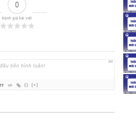
0
Đánh giá bài viết
300
{}
[+]