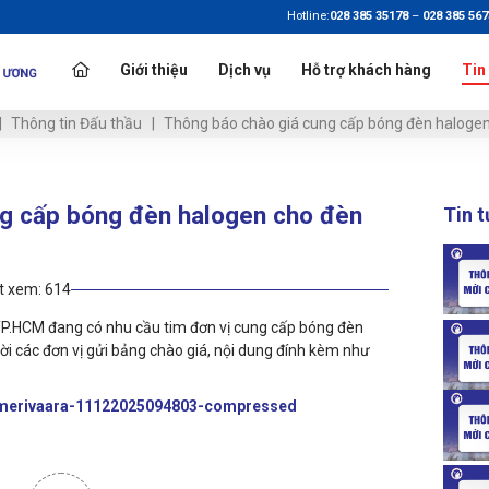
Hotline:
028 385 35178
–
028 385 56
Giới thiệu
Dịch vụ
Hỗ trợ khách hàng
Tin
Thông tin Đấu thầu
Thông báo chào giá cung cấp bóng đèn haloge
ng cấp bóng đèn halogen cho đèn
Tin 
t xem:
614
P.HCM đang có nhu cầu tim đơn vị cung cấp bóng đèn
i các đơn vị gửi bảng chào giá, nội dung đính kèm như
erivaara-11122025094803-compressed