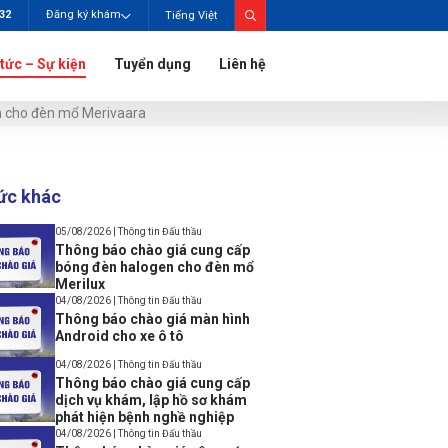
732
Đăng ký khám
Tiếng Việt
 tức – Sự kiện
Tuyển dụng
Liên hệ
n cho đèn mổ Merivaara
tức khác
05/08/2026 | Thông tin Đấu thầu
Thông báo chào giá cung cấp
bóng đèn halogen cho đèn mổ
Merilux
04/08/2026 | Thông tin Đấu thầu
Thông báo chào giá màn hình
Android cho xe ô tô
04/08/2026 | Thông tin Đấu thầu
Thông báo chào giá cung cấp
dịch vụ khám, lập hồ sơ khám
phát hiện bệnh nghề nghiệp
04/08/2026 | Thông tin Đấu thầu