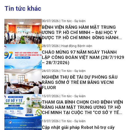
Tin tức khác
30/07/2026 | Tin tức - Sự kiện
BỆNH VIỆN RĂNG HÀM MẶT TRUNG
ƯƠNG TP. HỒ CHÍ MINH – ĐẠI HỌC Y
DƯỢC TP. HỒ CHÍ MINH: ĐỒNG HÀNH
PHÁT TRIỂN MÔ HÌNH VIỆN – TRƯỜNG
28/07/2026 | Hoạt động Bệnh viện
TRONG KỶ NGUYÊN KHOA HỌC, CÔNG
CHÀO MỪNG 97 NĂM NGÀY THÀNH
NGHỆ VÀ ĐỔI MỚI SÁNG TẠO
LẬP CÔNG ĐOÀN VIỆT NAM (28/7/1929
– 28/7/2026)
24/07/2026 | Tin tức - Sự kiện
NGHIỆM THU ĐỀ TÀI DỰ PHÒNG SÂU
RĂNG SỚM Ở TRẺ EM BẰNG VECNI
FLUOR
15/07/2026 | Tin tức - Sự kiện
THAM GIA BÌNH CHỌN CHO BỆNH VIỆN
RĂNG HÀM MẶT TRUNG ƯƠNG TP. HỒ
CHÍ MINH TẠI CUỘC THI “CƠ SỞ Y TẾ
KHÔNG KHÓI THUỐC LÁ” LẦN II NĂM
13/07/2026 | Tin tức - Sự kiện
2026
Cập nhật giải pháp Robot hỗ trợ cấy