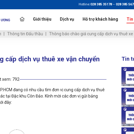
Hotline:
028 385 35178
–
028 385 56
Giới thiệu
Dịch vụ
Hỗ trợ khách hàng
Tin
n
Thông tin Đấu thầu
Thông báo chào giá cung cấp dịch vụ thuê x
g cấp dịch vụ thuê xe vận chuyển
Tin 
t xem:
792
.HCM đang có nhu cầu tìm đơn vị cung cấp dịch vụ thuê
ác tại Đặc khu Côn Đảo. Kính mời các đơn vị gửi bảng
ới đây:
o