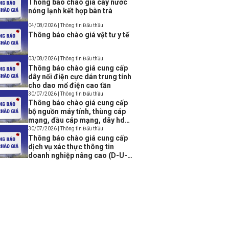
Thông báo chào giá cây nước
nóng lạnh kết hợp bàn trà
04/08/2026 | Thông tin Đấu thầu
Thông báo chào giá vật tư y tế
03/08/2026 | Thông tin Đấu thầu
Thông báo chào giá cung cấp
dây nối điện cực dán trung tính
cho dao mổ điện cao tần
30/07/2026 | Thông tin Đấu thầu
Thông báo chào giá cung cấp
bộ nguồn máy tính, thùng cáp
mạng, đầu cáp mạng, dây hdmi,
bộ chia cổng USB, cáp lập trình
30/07/2026 | Thông tin Đấu thầu
Console USB to Rj45
Thông báo chào giá cung cấp
dịch vụ xác thực thông tin
doanh nghiệp nâng cao (D-U-N-
S Registered Solution)