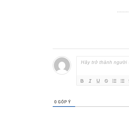
0
GÓP Ý