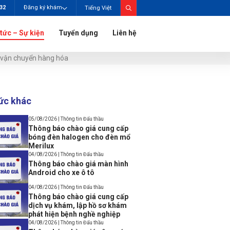
732
Đăng ký khám
Tiếng Việt
 tức – Sự kiện
Tuyển dụng
Liên hệ
e vận chuyển hàng hóa
tức khác
05/08/2026 | Thông tin Đấu thầu
Thông báo chào giá cung cấp
bóng đèn halogen cho đèn mổ
Merilux
04/08/2026 | Thông tin Đấu thầu
Thông báo chào giá màn hình
Android cho xe ô tô
04/08/2026 | Thông tin Đấu thầu
Thông báo chào giá cung cấp
dịch vụ khám, lập hồ sơ khám
phát hiện bệnh nghề nghiệp
04/08/2026 | Thông tin Đấu thầu