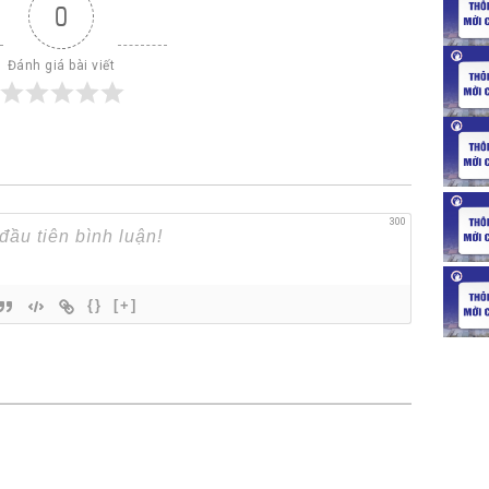
0
Đánh giá bài viết
300
{}
[+]