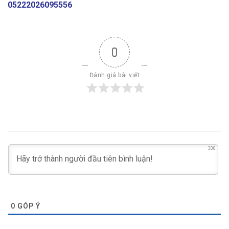
05222026095556
0
Đánh giá bài viết
300
0
GÓP Ý