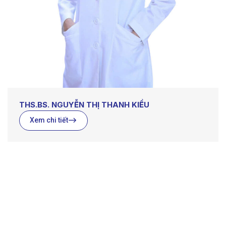
THS.BS. NGUYỄN THỊ THANH KIỀU
Xem chi tiết